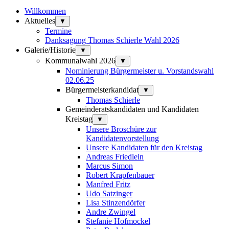
Willkommen
Aktuelles
▼
Termine
Danksagung Thomas Schierle Wahl 2026
Galerie/Historie
▼
Kommunalwahl 2026
▼
Nominierung Bürgermeister u. Vorstandswahl
02.06.25
Bürgermeisterkandidat
▼
Thomas Schierle
Gemeinderatskandidaten und Kandidaten
Kreistag
▼
Unsere Broschüre zur
Kandidatenvorstellung
Unsere Kandidaten für den Kreistag
Andreas Friedlein
Marcus Simon
Robert Krapfenbauer
Manfred Fritz
Udo Satzinger
Lisa Stinzendörfer
Andre Zwingel
Stefanie Hofmockel