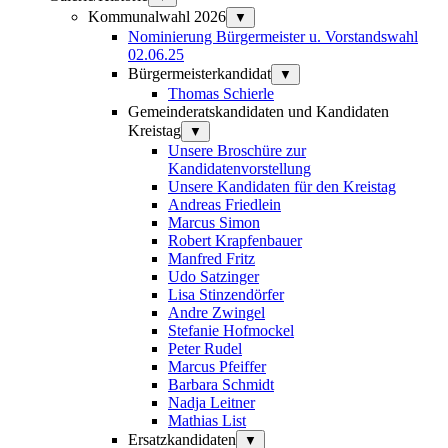
Kommunalwahl 2026
▼
Nominierung Bürgermeister u. Vorstandswahl
02.06.25
Bürgermeisterkandidat
▼
Thomas Schierle
Gemeinderatskandidaten und Kandidaten
Kreistag
▼
Unsere Broschüre zur
Kandidatenvorstellung
Unsere Kandidaten für den Kreistag
Andreas Friedlein
Marcus Simon
Robert Krapfenbauer
Manfred Fritz
Udo Satzinger
Lisa Stinzendörfer
Andre Zwingel
Stefanie Hofmockel
Peter Rudel
Marcus Pfeiffer
Barbara Schmidt
Nadja Leitner
Mathias List
Ersatzkandidaten
▼