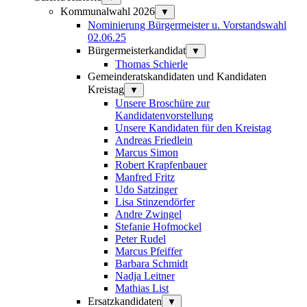
Kommunalwahl 2026
▼
Nominierung Bürgermeister u. Vorstandswahl
02.06.25
Bürgermeisterkandidat
▼
Thomas Schierle
Gemeinderatskandidaten und Kandidaten
Kreistag
▼
Unsere Broschüre zur
Kandidatenvorstellung
Unsere Kandidaten für den Kreistag
Andreas Friedlein
Marcus Simon
Robert Krapfenbauer
Manfred Fritz
Udo Satzinger
Lisa Stinzendörfer
Andre Zwingel
Stefanie Hofmockel
Peter Rudel
Marcus Pfeiffer
Barbara Schmidt
Nadja Leitner
Mathias List
Ersatzkandidaten
▼