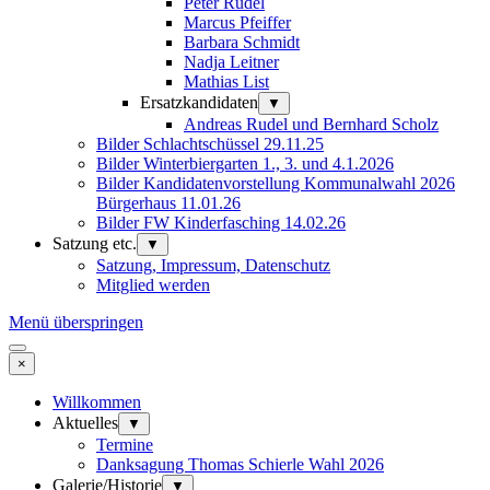
Peter Rudel
Marcus Pfeiffer
Barbara Schmidt
Nadja Leitner
Mathias List
Ersatzkandidaten
▼
Andreas Rudel und Bernhard Scholz
Bilder Schlachtschüssel 29.11.25
Bilder Winterbiergarten 1., 3. und 4.1.2026
Bilder Kandidatenvorstellung Kommunalwahl 2026
Bürgerhaus 11.01.26
Bilder FW Kinderfasching 14.02.26
Satzung etc.
▼
Satzung, Impressum, Datenschutz
Mitglied werden
Menü überspringen
×
Willkommen
Aktuelles
▼
Termine
Danksagung Thomas Schierle Wahl 2026
Galerie/Historie
▼