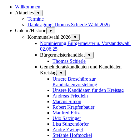
Willkommen
Aktuelles
▼
Termine
Danksagung Thomas Schierle Wahl 2026
Galerie/Historie
▼
Kommunalwahl 2026
▼
Nominierung Bürgermeister u. Vorstandswahl
02.06.25
Bürgermeisterkandidat
▼
Thomas Schierle
Gemeinderatskandidaten und Kandidaten
Kreistag
▼
Unsere Broschüre zur
Kandidatenvorstellung
Unsere Kandidaten für den Kreistag
Andreas Friedlein
Marcus Simon
Robert Krapfenbauer
Manfred Fritz
Udo Satzinger
Lisa Stinzendörfer
Andre Zwingel
Stefanie Hofmockel