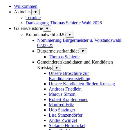
Willkommen
Aktuelles
▼
Termine
Danksagung Thomas Schierle Wahl 2026
Galerie/Historie
▼
Kommunalwahl 2026
▼
Nominierung Bürgermeister u. Vorstandswahl
02.06.25
Bürgermeisterkandidat
▼
Thomas Schierle
Gemeinderatskandidaten und Kandidaten
Kreistag
▼
Unsere Broschüre zur
Kandidatenvorstellung
Unsere Kandidaten für den Kreistag
Andreas Friedlein
Marcus Simon
Robert Krapfenbauer
Manfred Fritz
Udo Satzinger
Lisa Stinzendörfer
Andre Zwingel
Stefanie Hofmockel