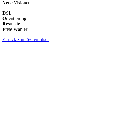
N
eue Visionen
D
SL
O
rientierung
R
esultate
F
reie Wähler
Zurück zum Seiteninhalt