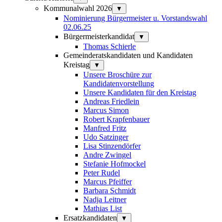
Kommunalwahl 2026
▼
Nominierung Bürgermeister u. Vorstandswahl
02.06.25
Bürgermeisterkandidat
▼
Thomas Schierle
Gemeinderatskandidaten und Kandidaten
Kreistag
▼
Unsere Broschüre zur
Kandidatenvorstellung
Unsere Kandidaten für den Kreistag
Andreas Friedlein
Marcus Simon
Robert Krapfenbauer
Manfred Fritz
Udo Satzinger
Lisa Stinzendörfer
Andre Zwingel
Stefanie Hofmockel
Peter Rudel
Marcus Pfeiffer
Barbara Schmidt
Nadja Leitner
Mathias List
Ersatzkandidaten
▼