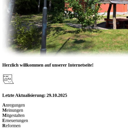
Herzlich willkommen auf unserer Internetseite!
Letzte Aktualisierung: 29.10.2025
A
nregungen
M
einungen
M
itgestalten
E
rneuerungen
R
eformen