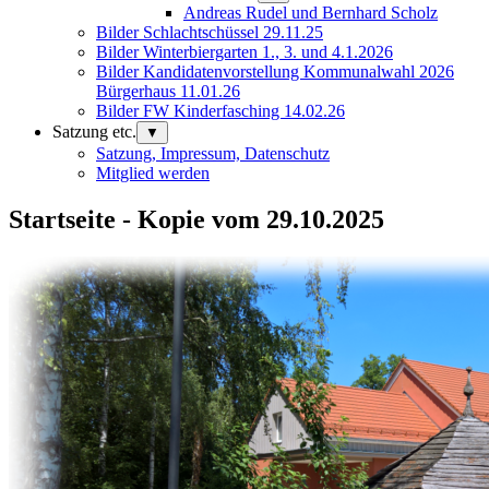
Andreas Rudel und Bernhard Scholz
Bilder Schlachtschüssel 29.11.25
Bilder Winterbiergarten 1., 3. und 4.1.2026
Bilder Kandidatenvorstellung Kommunalwahl 2026
Bürgerhaus 11.01.26
Bilder FW Kinderfasching 14.02.26
Satzung etc.
▼
Satzung, Impressum, Datenschutz
Mitglied werden
Startseite - Kopie vom 29.10.2025